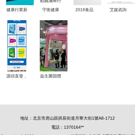
詢觸手可及
健康行業新
守衛健康
2018食品
艾媒咨詢
賽道 四大
為心護航
產業營養與
《2024年
熱門職業賦
我市心腦血
健康發展趨
中國睡眠健
能未來生活
管疾病專家
勢報告 食
康產品創新
健康咨詢活
品從業者的
及消費洞察
動圓滿舉行
戰略指南
報告》 健
康咨詢引領
行業新增長
源頭直發，
益生菌固體
專業定制
飲料OEM
遠辰建材環
代加工 美
保瓷磚背
博會健康品
膠，為工程
牌方的優選
地址：北京市房山區拱辰街道月華大街1號A8-1712
與健康護航
合作方案
電話：1370164**