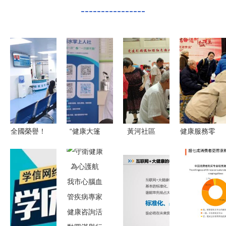
----------------
全國榮譽！
“健康大篷
黃河社區
健康服務零
羅湖兩家社
車”駛入龍
健康義診進
距離，這場
康獲評“優
泉查田 送
社區 便民
大型義診暖
質服務示范
醫下鄉暖民
服務暖人心
人心
社區衛生服
心，健康服
務中心”，
務零距離
居民健康咨